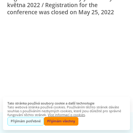
května 2022 / Registration for the
conference was closed on May 25, 2022
Tato stránka používá soubory cookie a další technologie
Tato webová stránka používá cookies. Používáním těchto stránek dáváte
souhlas s používáním nezbytných cookies, které jsou důležité pro správné
fungování těchto stránek.
Více informací o cookies
.
Přijímám potřebné
Přijímám všechny
Startquestion
Vytvořeno na